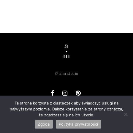
© aim studio
Ta strona korzysta z ciasteczek aby świadczyć usługi na
najwyższym poziomie. Dalsze korzystanie ze strony oznacza,
o nas
dostawa
zwroty
regulamin
polityka prywatności
że zgadzasz się na ich użycie.
kontakt
Zgoda
Polityka prywatności