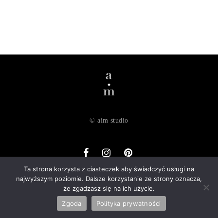
© aim studio
Ta strona korzysta z ciasteczek aby świadczyć usługi na
najwyższym poziomie. Dalsze korzystanie ze strony oznacza,
o nas
dostawa
zwroty
regulamin
polityka prywatności
że zgadzasz się na ich użycie.
kontakt
Zgoda
Polityka prywatności