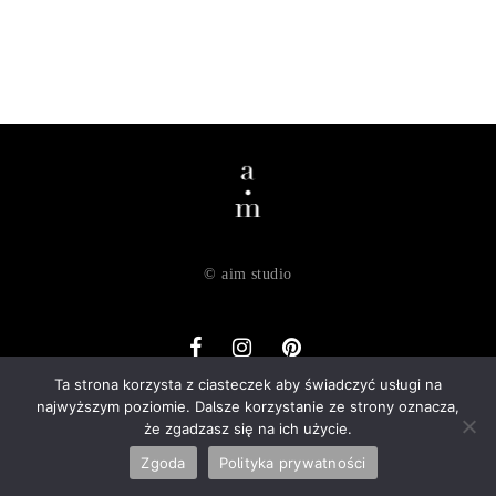
© aim studio
Ta strona korzysta z ciasteczek aby świadczyć usługi na
najwyższym poziomie. Dalsze korzystanie ze strony oznacza,
o nas
dostawa
zwroty
regulamin
polityka prywatności
że zgadzasz się na ich użycie.
kontakt
Zgoda
Polityka prywatności