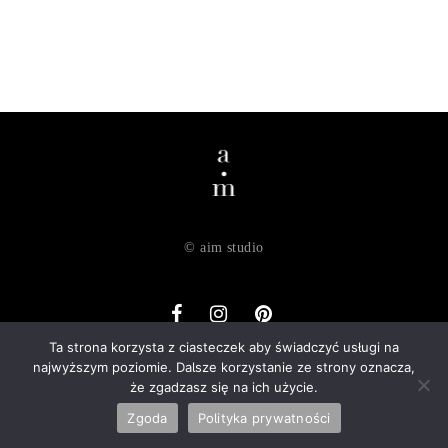
© aim studio
Ta strona korzysta z ciasteczek aby świadczyć usługi na
najwyższym poziomie. Dalsze korzystanie ze strony oznacza,
o nas
dostawa
zwroty
regulamin
polityka prywatności
że zgadzasz się na ich użycie.
kontakt
Zgoda
Polityka prywatności