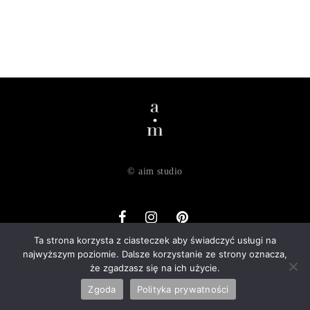
© aim studio
Ta strona korzysta z ciasteczek aby świadczyć usługi na
najwyższym poziomie. Dalsze korzystanie ze strony oznacza,
o nas
dostawa
zwroty
regulamin
polityka prywatności
że zgadzasz się na ich użycie.
kontakt
Zgoda
Polityka prywatności