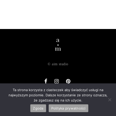
© aim studio
Ta strona korzysta z ciasteczek aby świadczyć usługi na
najwyższym poziomie. Dalsze korzystanie ze strony oznacza,
o nas
dostawa
zwroty
regulamin
polityka prywatności
że zgadzasz się na ich użycie.
kontakt
Zgoda
Polityka prywatności