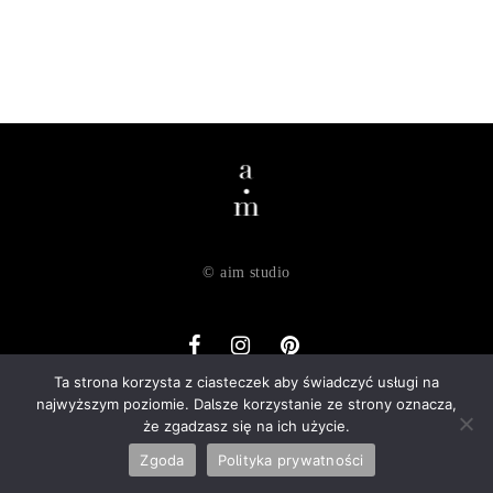
© aim studio
Ta strona korzysta z ciasteczek aby świadczyć usługi na
najwyższym poziomie. Dalsze korzystanie ze strony oznacza,
o nas
dostawa
zwroty
regulamin
polityka prywatności
że zgadzasz się na ich użycie.
kontakt
Zgoda
Polityka prywatności