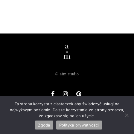
© aim studio
Ta strona korzysta z ciasteczek aby świadczyć usługi na
najwyższym poziomie. Dalsze korzystanie ze strony oznacza,
o nas
dostawa
zwroty
regulamin
polityka prywatności
że zgadzasz się na ich użycie.
kontakt
Zgoda
Polityka prywatności