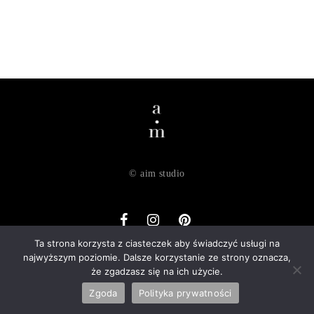
© aim studio
Ta strona korzysta z ciasteczek aby świadczyć usługi na
najwyższym poziomie. Dalsze korzystanie ze strony oznacza,
o nas
dostawa
zwroty
regulamin
polityka prywatności
że zgadzasz się na ich użycie.
kontakt
Zgoda
Polityka prywatności