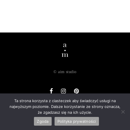
© aim studio
Ta strona korzysta z ciasteczek aby świadczyć usługi na
najwyższym poziomie. Dalsze korzystanie ze strony oznacza,
o nas
dostawa
zwroty
regulamin
polityka prywatności
że zgadzasz się na ich użycie.
kontakt
Zgoda
Polityka prywatności