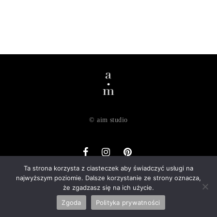
© aim studio
Ta strona korzysta z ciasteczek aby świadczyć usługi na
najwyższym poziomie. Dalsze korzystanie ze strony oznacza,
o nas
dostawa
zwroty
regulamin
polityka prywatności
że zgadzasz się na ich użycie.
kontakt
Zgoda
Polityka prywatności