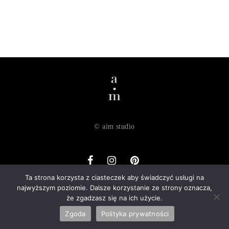
© aim studio
Ta strona korzysta z ciasteczek aby świadczyć usługi na
najwyższym poziomie. Dalsze korzystanie ze strony oznacza,
o nas
dostawa
zwroty
regulamin
polityka prywatności
że zgadzasz się na ich użycie.
kontakt
Zgoda
Polityka prywatności