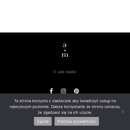
© aim studio
Ta strona korzysta z ciasteczek aby świadczyć usługi na
najwyższym poziomie. Dalsze korzystanie ze strony oznacza,
o nas
dostawa
zwroty
regulamin
polityka prywatności
że zgadzasz się na ich użycie.
kontakt
Zgoda
Polityka prywatności