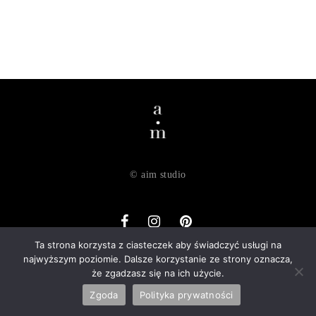
© aim studio
Ta strona korzysta z ciasteczek aby świadczyć usługi na
najwyższym poziomie. Dalsze korzystanie ze strony oznacza,
o nas
dostawa
zwroty
regulamin
polityka prywatności
że zgadzasz się na ich użycie.
kontakt
Zgoda
Polityka prywatności