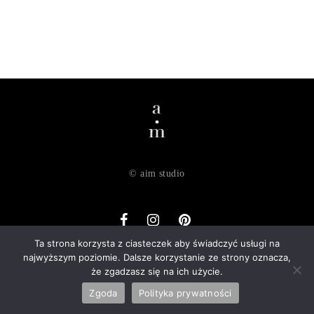
© aim studio
Ta strona korzysta z ciasteczek aby świadczyć usługi na
najwyższym poziomie. Dalsze korzystanie ze strony oznacza,
o nas
dostawa
zwroty
regulamin
polityka prywatności
że zgadzasz się na ich użycie.
kontakt
Zgoda
Polityka prywatności