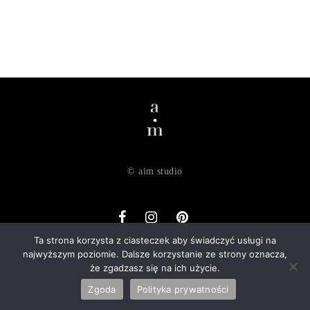
© aim studio
Ta strona korzysta z ciasteczek aby świadczyć usługi na
najwyższym poziomie. Dalsze korzystanie ze strony oznacza,
o nas
dostawa
zwroty
regulamin
polityka prywatności
że zgadzasz się na ich użycie.
kontakt
Zgoda
Polityka prywatności