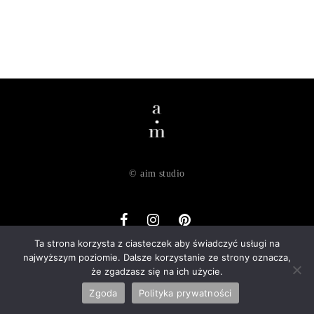
© aim studio
Ta strona korzysta z ciasteczek aby świadczyć usługi na
najwyższym poziomie. Dalsze korzystanie ze strony oznacza,
o nas
dostawa
zwroty
regulamin
polityka prywatności
że zgadzasz się na ich użycie.
kontakt
Zgoda
Polityka prywatności