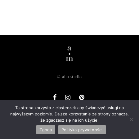
© aim studio
Ta strona korzysta z ciasteczek aby świadczyć usługi na
najwyższym poziomie. Dalsze korzystanie ze strony oznacza,
o nas
dostawa
zwroty
regulamin
polityka prywatności
że zgadzasz się na ich użycie.
kontakt
Zgoda
Polityka prywatności