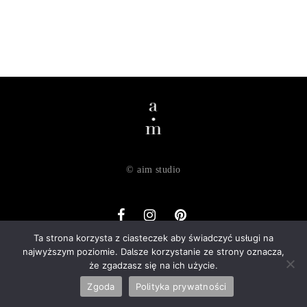
© aim studio
Ta strona korzysta z ciasteczek aby świadczyć usługi na
najwyższym poziomie. Dalsze korzystanie ze strony oznacza,
o nas
dostawa
zwroty
regulamin
polityka prywatności
że zgadzasz się na ich użycie.
kontakt
Zgoda
Polityka prywatności