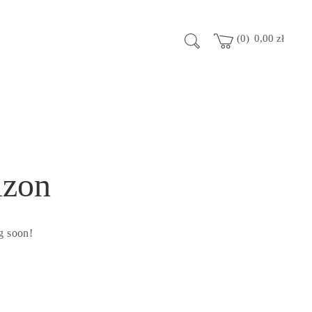
0
0,00
zł
izon
g soon!