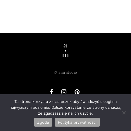
© aim studio
Ta strona korzysta z ciasteczek aby świadczyć usługi na
najwyższym poziomie. Dalsze korzystanie ze strony oznacza,
o nas
dostawa
zwroty
regulamin
polityka prywatności
że zgadzasz się na ich użycie.
kontakt
Zgoda
Polityka prywatności