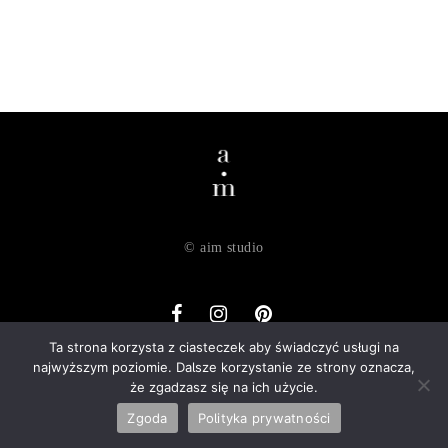
© aim studio
Ta strona korzysta z ciasteczek aby świadczyć usługi na
najwyższym poziomie. Dalsze korzystanie ze strony oznacza,
o nas
dostawa
zwroty
regulamin
polityka prywatności
że zgadzasz się na ich użycie.
kontakt
Zgoda
Polityka prywatności