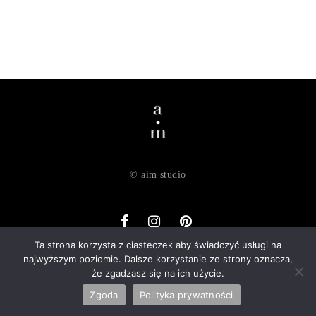
© aim studio
Ta strona korzysta z ciasteczek aby świadczyć usługi na
najwyższym poziomie. Dalsze korzystanie ze strony oznacza,
o nas
dostawa
zwroty
regulamin
polityka prywatności
że zgadzasz się na ich użycie.
kontakt
Zgoda
Polityka prywatności