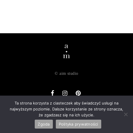
© aim studio
Ta strona korzysta z ciasteczek aby świadczyć usługi na
najwyższym poziomie. Dalsze korzystanie ze strony oznacza,
o nas
dostawa
zwroty
regulamin
polityka prywatności
że zgadzasz się na ich użycie.
kontakt
Zgoda
Polityka prywatności