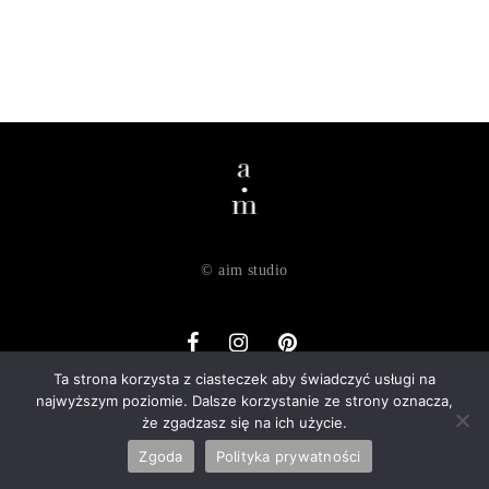
© aim studio
Ta strona korzysta z ciasteczek aby świadczyć usługi na
najwyższym poziomie. Dalsze korzystanie ze strony oznacza,
o nas
dostawa
zwroty
regulamin
polityka prywatności
że zgadzasz się na ich użycie.
kontakt
Zgoda
Polityka prywatności