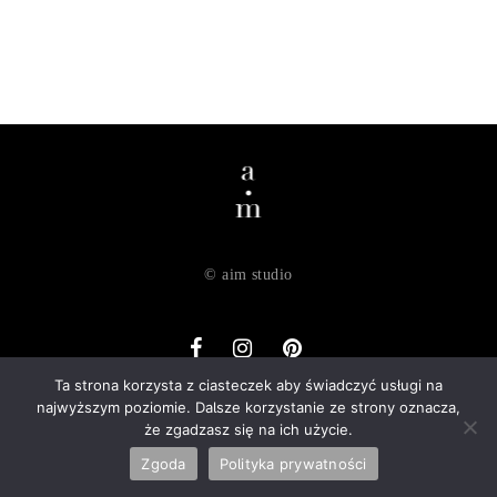
© aim studio
Ta strona korzysta z ciasteczek aby świadczyć usługi na
najwyższym poziomie. Dalsze korzystanie ze strony oznacza,
o nas
dostawa
zwroty
regulamin
polityka prywatności
że zgadzasz się na ich użycie.
kontakt
Zgoda
Polityka prywatności