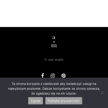
© aim studio
Ta strona korzysta z ciasteczek aby świadczyć usługi na
najwyższym poziomie. Dalsze korzystanie ze strony oznacza,
o nas
dostawa
zwroty
regulamin
polityka prywatności
że zgadzasz się na ich użycie.
kontakt
Zgoda
Polityka prywatności