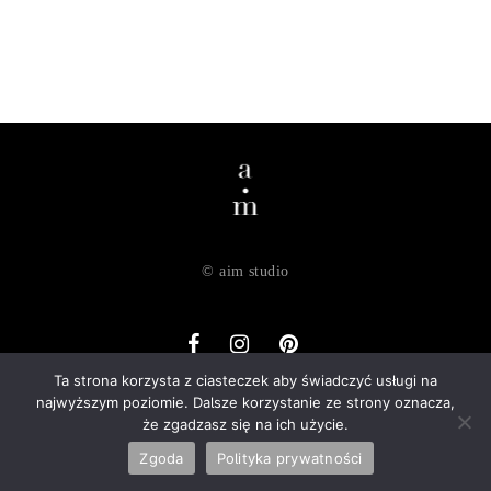
© aim studio
Ta strona korzysta z ciasteczek aby świadczyć usługi na
najwyższym poziomie. Dalsze korzystanie ze strony oznacza,
o nas
dostawa
zwroty
regulamin
polityka prywatności
że zgadzasz się na ich użycie.
kontakt
Zgoda
Polityka prywatności