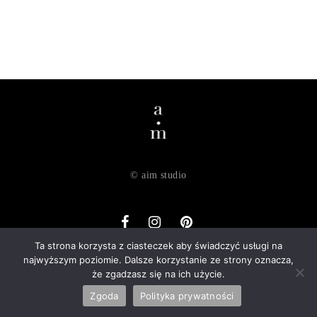
© aim studio
Ta strona korzysta z ciasteczek aby świadczyć usługi na
najwyższym poziomie. Dalsze korzystanie ze strony oznacza,
o nas
dostawa
zwroty
regulamin
polityka prywatności
że zgadzasz się na ich użycie.
kontakt
Zgoda
Polityka prywatności