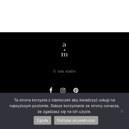
© aim studio
Ta strona korzysta z ciasteczek aby świadczyć usługi na
najwyższym poziomie. Dalsze korzystanie ze strony oznacza,
o nas
dostawa
zwroty
regulamin
polityka prywatności
że zgadzasz się na ich użycie.
kontakt
Zgoda
Polityka prywatności