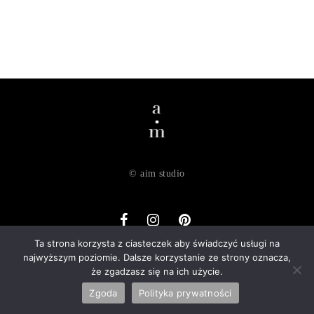
© aim studio
Ta strona korzysta z ciasteczek aby świadczyć usługi na
najwyższym poziomie. Dalsze korzystanie ze strony oznacza,
o nas
dostawa
zwroty
regulamin
polityka prywatności
że zgadzasz się na ich użycie.
kontakt
Zgoda
Polityka prywatności