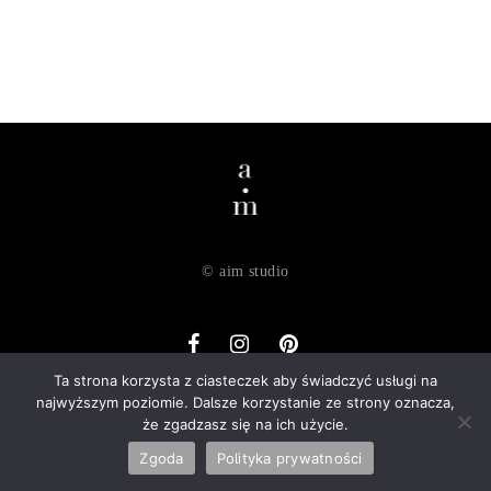
© aim studio
Ta strona korzysta z ciasteczek aby świadczyć usługi na
najwyższym poziomie. Dalsze korzystanie ze strony oznacza,
o nas
dostawa
zwroty
regulamin
polityka prywatności
że zgadzasz się na ich użycie.
kontakt
Zgoda
Polityka prywatności