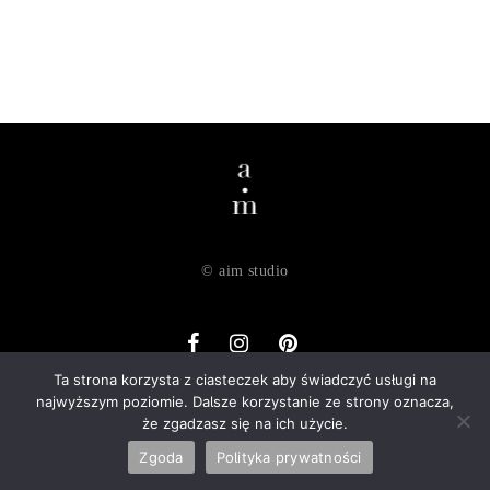
© aim studio
Ta strona korzysta z ciasteczek aby świadczyć usługi na
najwyższym poziomie. Dalsze korzystanie ze strony oznacza,
o nas
dostawa
zwroty
regulamin
polityka prywatności
że zgadzasz się na ich użycie.
kontakt
Zgoda
Polityka prywatności