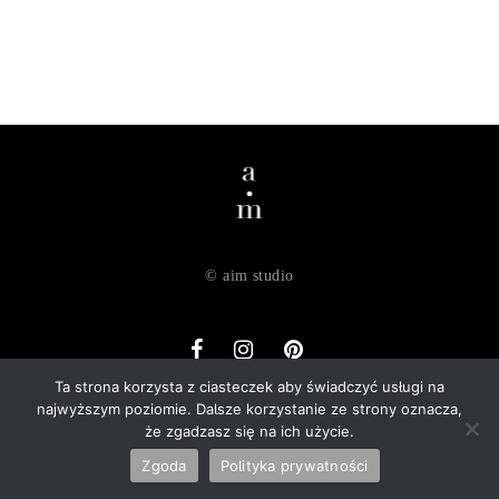
© aim studio
Ta strona korzysta z ciasteczek aby świadczyć usługi na
najwyższym poziomie. Dalsze korzystanie ze strony oznacza,
o nas
dostawa
zwroty
regulamin
polityka prywatności
że zgadzasz się na ich użycie.
kontakt
Zgoda
Polityka prywatności