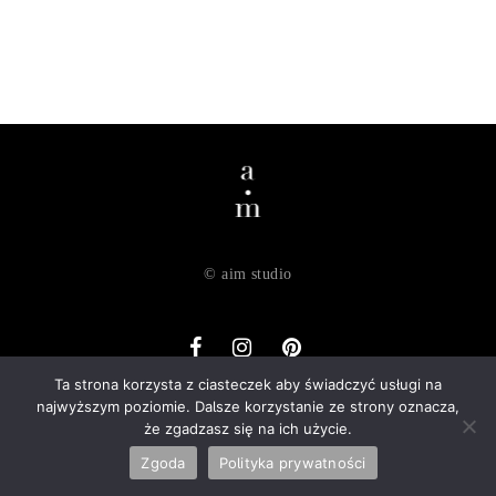
© aim studio
Ta strona korzysta z ciasteczek aby świadczyć usługi na
najwyższym poziomie. Dalsze korzystanie ze strony oznacza,
o nas
dostawa
zwroty
regulamin
polityka prywatności
że zgadzasz się na ich użycie.
kontakt
Zgoda
Polityka prywatności