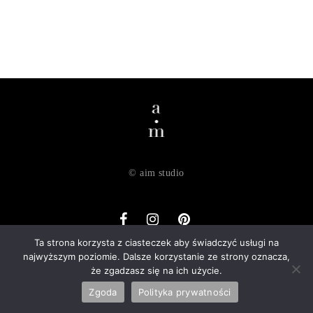
© aim studio
Ta strona korzysta z ciasteczek aby świadczyć usługi na
najwyższym poziomie. Dalsze korzystanie ze strony oznacza,
o nas
dostawa
zwroty
regulamin
polityka prywatności
że zgadzasz się na ich użycie.
kontakt
Zgoda
Polityka prywatności