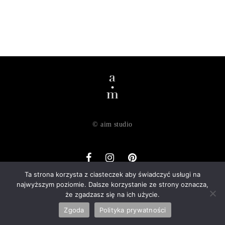
© aim studio
Ta strona korzysta z ciasteczek aby świadczyć usługi na
najwyższym poziomie. Dalsze korzystanie ze strony oznacza,
o nas
dostawa
zwroty
regulamin
polityka prywatności
że zgadzasz się na ich użycie.
kontakt
Zgoda
Polityka prywatności