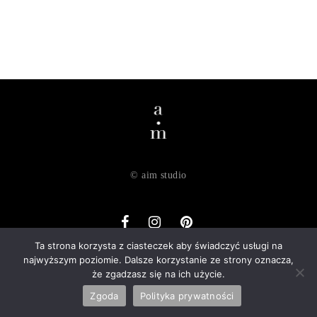
© aim studio
Ta strona korzysta z ciasteczek aby świadczyć usługi na
najwyższym poziomie. Dalsze korzystanie ze strony oznacza,
o nas
dostawa
zwroty
regulamin
polityka prywatności
że zgadzasz się na ich użycie.
kontakt
Zgoda
Polityka prywatności