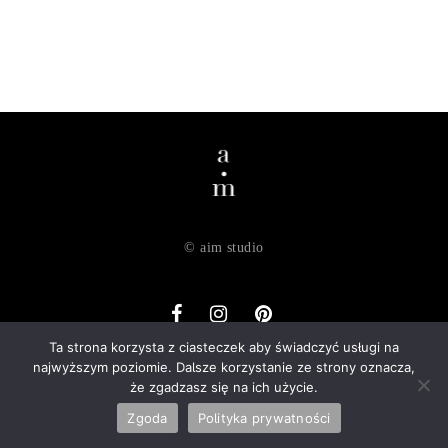
© aim studio
Ta strona korzysta z ciasteczek aby świadczyć usługi na
najwyższym poziomie. Dalsze korzystanie ze strony oznacza,
o nas
dostawa
zwroty
regulamin
polityka prywatności
że zgadzasz się na ich użycie.
kontakt
Zgoda
Polityka prywatności