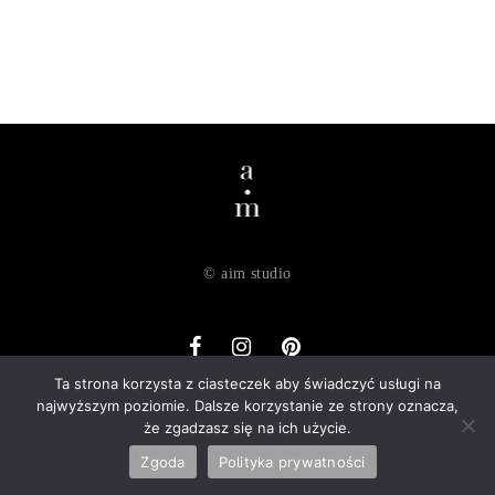
© aim studio
Ta strona korzysta z ciasteczek aby świadczyć usługi na
najwyższym poziomie. Dalsze korzystanie ze strony oznacza,
o nas
dostawa
zwroty
regulamin
polityka prywatności
że zgadzasz się na ich użycie.
kontakt
Zgoda
Polityka prywatności