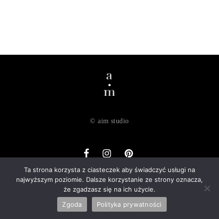
© aim studio
Ta strona korzysta z ciasteczek aby świadczyć usługi na
najwyższym poziomie. Dalsze korzystanie ze strony oznacza,
o nas
dostawa
zwroty
regulamin
polityka prywatności
że zgadzasz się na ich użycie.
kontakt
Zgoda
Polityka prywatności