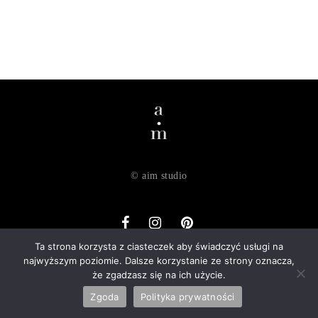
© aim studio
Ta strona korzysta z ciasteczek aby świadczyć usługi na
najwyższym poziomie. Dalsze korzystanie ze strony oznacza,
o nas
dostawa
zwroty
regulamin
polityka prywatności
że zgadzasz się na ich użycie.
kontakt
Zgoda
Polityka prywatności