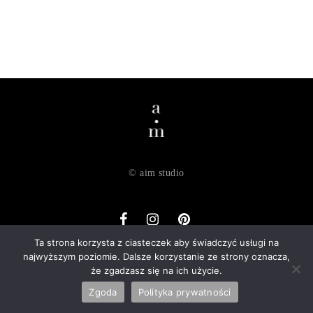
© aim studio
Ta strona korzysta z ciasteczek aby świadczyć usługi na
najwyższym poziomie. Dalsze korzystanie ze strony oznacza,
o nas
dostawa
zwroty
regulamin
polityka prywatności
że zgadzasz się na ich użycie.
kontakt
Zgoda
Polityka prywatności