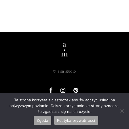
© aim studio
Ta strona korzysta z ciasteczek aby świadczyć usługi na
najwyższym poziomie. Dalsze korzystanie ze strony oznacza,
o nas
dostawa
zwroty
regulamin
polityka prywatności
że zgadzasz się na ich użycie.
kontakt
Zgoda
Polityka prywatności