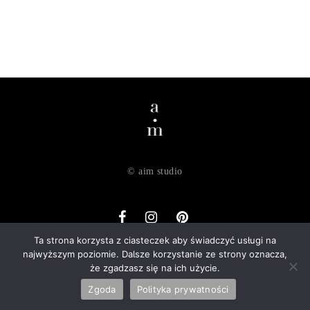
© aim studio
Ta strona korzysta z ciasteczek aby świadczyć usługi na
najwyższym poziomie. Dalsze korzystanie ze strony oznacza,
o nas
dostawa
zwroty
regulamin
polityka prywatności
że zgadzasz się na ich użycie.
kontakt
Zgoda
Polityka prywatności