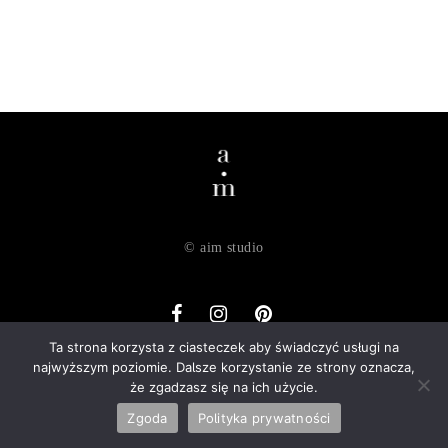
© aim studio
Ta strona korzysta z ciasteczek aby świadczyć usługi na
najwyższym poziomie. Dalsze korzystanie ze strony oznacza,
o nas
dostawa
zwroty
regulamin
polityka prywatności
że zgadzasz się na ich użycie.
kontakt
Zgoda
Polityka prywatności