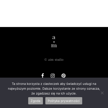
© aim studio
Ta strona korzysta z ciasteczek aby świadczyć usługi na
najwyższym poziomie. Dalsze korzystanie ze strony oznacza,
o nas
dostawa
zwroty
regulamin
polityka prywatności
że zgadzasz się na ich użycie.
kontakt
Zgoda
Polityka prywatności