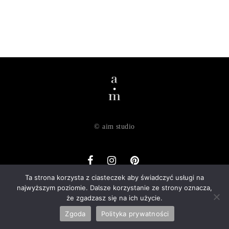
© aim studio
Ta strona korzysta z ciasteczek aby świadczyć usługi na
najwyższym poziomie. Dalsze korzystanie ze strony oznacza,
o nas
dostawa
zwroty
regulamin
polityka prywatności
że zgadzasz się na ich użycie.
kontakt
Zgoda
Polityka prywatności