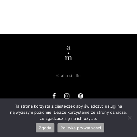
© aim studio
Ta strona korzysta z ciasteczek aby świadczyć usługi na
najwyższym poziomie. Dalsze korzystanie ze strony oznacza,
o nas
dostawa
zwroty
regulamin
polityka prywatności
że zgadzasz się na ich użycie.
kontakt
Zgoda
Polityka prywatności